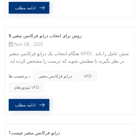
طراحی حیاتی هستند. ایمنی یکپارچه در حال تبدیل شدن به یک
ادامه مطلب
هنجار, است نه استثنا , و از آن فراتر از ایمنی کارگران برای
بهبود تولید است...
5 روش برای انتخاب درایو فرکانس متغیر
Nov 08 , 2021
هنگام انتخاب یک درایو فرکانس متغیر (VFD) , شش عامل را باید
در نظر بگیرید تا مطمئن شوید که درست را مشخص کرده اید.
درایو ac برای درخواست شما. آمپر بار کامل اولین تصمیمی که
برچسب ها :
هنگام انتخاب یک VFD میu200cگیرید این است که مطمئن
VFD
درایو فرکانس متغیر
شوید درایو میu200cتواند نیازهای جریان موتور را برآورده کند.
موتورهای VFD
پلاک موتور را برای نیاز جریان بار کامل بررسی کنید, سپس
درایوی را پیدا کنید که حداقل برای این مقدار جریان
ادامه مطلب
رتبهu200cبندی ش...
درایو فرکانس متغیر چیست؟