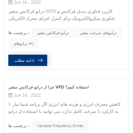
Jun 16 , 2022
درایو فرکانس متغیر (VFD) کاربرد فناوری تبدیل فرکانس و
فناوری میکروالکترونیک برای کنترل اجزای محرک الکتریکی
موتورهای AC با تغییر فرکانس و دامنه منبع تغذیه کاری موتور
برچسب ها :
است. فناوری تبدیل فرکانس تحت تقاضای گسترده تنظیم
درایوهای سرعت متغیر
درایو فرکانس متغیر
سرعت بدون پله موتور AC به دلیل حجم زیاد، نرخ شکست بالا و
درایوهای AC
محدودیت‌های کاربردی زیاد تنظیم سرعت DC سنتی متولد شد.
نام های دیگر VFD ها درایوهای سرعت متغیر، درایوهای سرعت
ادامه مطلب
قابل تنظیم، درایوهای...
چرا از درایو فرکانس متغیر VFD استفاده کنیم؟
Jun 16 , 2022
1. کاهش مصرف انرژی و هزینه های انرژی اگر برنامه شما نیاز
به کارکرد با سرعت کامل ندارد، می توانید با استفاده از درایو
فرکانس متغیر برای کنترل موتور که یکی از مزایای درایوهای
برچسب ها :
فرکانس متغیر است، هزینه های انرژی را کاهش دهید. VFD ها به
Variable Frequency Drives
شما این امکان را می دهند که سرعت تجهیزات موتور محور را با