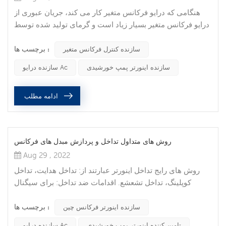
هنگامی که درایو فرکانس متغیر کار می کند، جریان عبوری از
درایو فرکانس متغیر بسیار زیاد است و گرمای تولید شده توسط
درایو فرکانس متغیر نیز بسیار زیاد است. در زیر دو دلیل و راه
برچسب ها :
حل اصلی برای گرم کردن درایو فرکانس متغیر دستگاه مخصوص
سازنده کنترل فرکانس متغیر
را به شما معرفی می کنم: 1. مشکل درایو فرکانس متغیر و خود
سازنده اینورتر پمپ خورشیدی
سازنده درایو Ac
موتور. اگر موتور برای مدت طولانی استفاده شده باشد، منتفی
نیست که عملکرد عایق خوب نباشد یا یاتاقان گیر کرده باشد که
ادامه مطلب
م...
روش های متداول تداخل و پردازش مبدل های فرکانس
Aug 29 , 2022
روش های رایج تداخل اینورتر عبارتند از: تداخل هدایت، تداخل
کوپلینگ، تداخل تشعشع. اقدامات ضد تداخل: برای سیگنال
تداخلی که توسط تشعشع منتقل می شود، عمدتاً با سیم کشی و
برچسب ها :
محافظت از منبع تشعشع و خط مورد تداخل ضعیف می شود.
سازنده اینورتر فرکانس چین
برای سیگنال تداخلی که از طریق خط منتقل می شود، عمدتاً با
تامین کننده اینورتر پمپ خورشیدی
سازنده درایو Ac