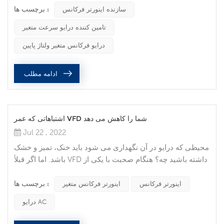
برچسب ها :
باشید، اما وقتی نقصی رخ می دهد، گارانتی ها خوب هستند و
سازنده اینورتر فرکانس
می توانند به شما در تعمیر یا تعویض دستگاه کمک کنند. در زیر
تامین کننده درایو سرعت متغیر
برخی از بزرگترین ملاحظات و اشتباهات مشترک مشتریان وجود
دارد که منجر به رد VFD ها در ارزیابی ضمانت می شود که
درایو فرکانس متغیر ولتاژ پایین
ممکن ...
ادامه مطلب
اشتباهاتی که عمر VFD شما را کاهش می دهد
Jul 22 , 2022
محیطی که درایو در آن نگهداری می شود باید خنک، تمیز و خشک
باشد. اما اگر قبلاً VFD داشته باشید چه؟ هنگام صحبت با یکی از
مهندسان حوزه خود در مورد مشتری که VFD دارد، پرسیدم
برچسب ها :
بزرگترین اشتباهی که در نگهداری از این تجهیزات انجام شده چه
اینورتر فرکانس
اینورتر فرکانس متغیر
بوده است؟ با توجه به تمام توصیه هایی که او کرد، یادآوری می
درایو AC
کنم که فقط افراد واجد شرایط باید روی تابلوهای برق کار کنند.
همچنین، آنها فقط روی پانل هایی با PPE مناسب و اقدامات...