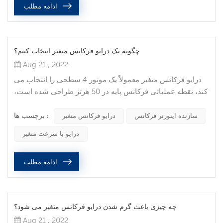
ادامه مطلب
چگونه یک درایو فرکانس متغیر انتخاب کنیم؟
Aug 21 , 2022
درایو فرکانس متغیر معمولاً یک موتور 4 سطحی را انتخاب می
کند، نقطه عملیاتی فرکانس پایه در 50 هرتز طراحی شده است،
فرکانس 0-50 هرتز است (سرعت 0-1480r/min) موتور با
برچسب ها :
گشتاور ثابت کار می کند و فرکانس 50-100 هرتز است. (سرعت
سازنده اینورتر فرکانس
درایو فرکانس متغیر
1480-2800r/min). موتور با قدرت ثابت در محدوده دقیقه کار
درایو با سرعت متغیر
می کند، و کل محدوده تنظیم سرعت (0-2800r/min) است که
اساساً الزامات تجهیزات درایو عمومی را برآورده می کند.
ادامه مطلب
ویژگی های کاری آن مانن...
چه چیزی باعث گرم شدن درایو فرکانس متغیر می شود؟
Aug 21 , 2022