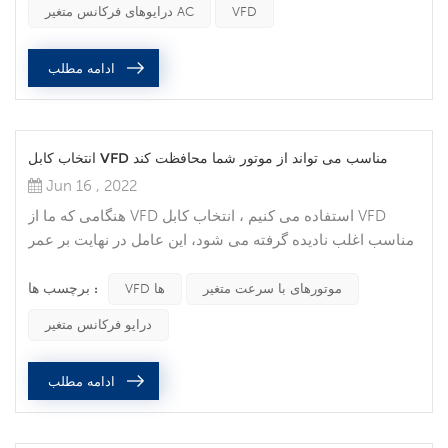
VFD
درایوهای فرکانس متغیر AC
نیازهای بار مطابقت دهید. هیچ روش دیگری برای کنترل موتور
AC به شما این امکان را نمی دهد. 2. افزایش بازده از طریق...
ادامه مطلب
انتخاب کابل VFD مناسب می تواند از موتور شما محافظت کند
Jun 16 , 2022
هنگامی که ما از VFD استفاده می کنیم ، انتخاب کابل VFD
مناسب اغلب نادیده گرفته می شود، این عامل در نهایت بر عمر
موتور شما تأثیر می گذارد. اکنون کابل VFD را به عنوان بیمه
برچسب ها :
نامه موتور سرعت متغیر خود در نظر بگیرید. از موتور خود
موتورهای با سرعت متغیر
VFD ها
محافظت کنید موتورهای با سرعت متغیر در همه جا وجود دارند
درایو فرکانس متغیر
و نقشی اساسی در همه جنبه های زندگی دارند. مهندسان و
اپراتورها بدون توجه به اهمیت استفاده از کابل‌های مناسب، روی
ادامه مطلب
سیستم‌های...