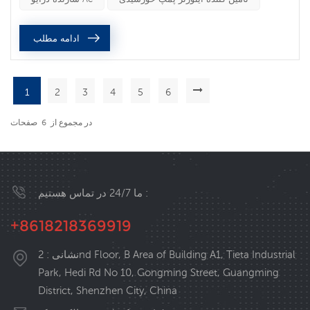
افزودن فیلترها، راکتورها یا حلقه های مغناطیسی در دو طرف
ورودی و خروجی اینورتر مقابله می شود. روش ها و اقدامات
ادامه مطلب
احتیاطی خاص به شرح...
1
2
3
4
5
6
در مجموع از
6
صفحات
ما 24/7 در تماس هستیم :
+8618218369919
نشانی : 2nd Floor, B Area of Building A1, Tieta Industrial
Park, Hedi Rd No 10, Gongming Street, Guangming
District, Shenzhen City, China