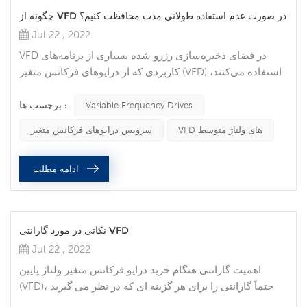
چگونه از VFD در صورت عدم استفاده طولانی مدت محافظت کنیم؟
Jul 22 , 2022
VFD در فضای ذخیره‌سازی رزرو شده بسیاری از برنامه‌های
کاربردی که از درایوهای فرکانس متغیر (VFD) استفاده می‌کنند،
حیاتی هستند و نمی‌توانند زمان توقف طولانی‌مدت را تحمل
برچسب ها :
کنند. بسیاری از مردم ترجیح می دهند یک VFD یدکی را در قفسه
Variable Frequency Drives
نگه دارند تا در صورت نیاز بتوان آن را تعویض کرد. با این حال،
VFD های ولتاژ متوسط
سرویس درایوهای فرکانس متغیر
اگر مراقب نباشید، VFD ممکن است زمانی که به آن نیاز دارید
کار نکند. در اینجا چند نکته وجود دارد که باید به آنها توجه...
ادامه مطلب
نکاتی در مورد گارانتی VFD
Jul 22 , 2022
اهمیت گارانتی هنگام خرید درایو فرکانس متغیر ولتاژ پایین
(VFD)، حتماً گارانتی را برای هر گزینه ای که در نظر می گیرید
بررسی کنید. ممکن است بخواهید هرگز به گارانتی نیاز نداشته