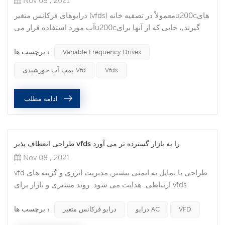
Nov 08 , 2021
درایوهای فرکانس متغیر (vfds) معمولاً در تصفیه خانهu200cهای
آب مورد استفاده قرار میu200cگیرند,، جایی که از آنها برای
تنظیم جریان آب استفاده میu200cشود.، اما در
برچسب ها :
سالu200cهای اخیر, محبوبیت آنu200cها در بسیاری از
Variable Frequency Drives
مناطق صنعت افزایش یافته است. یک VFD در سیستم
Vfds
پمپ آب خورشیدی Vfd
اتوماسیون شما می تواند مزایای متعددی را به همراه داشته
باشد . که شامل بهینه سازی فرآیند , افزایش عمر موتور , صرفه
ادامه مطلب
جویی در انرژی , و صرفه جویی در زم...
طراحی انعطاف پذیر vfds را به بازار گسترده تر می آورد
Nov 08 , 2021
vfd طراحی با تمایل به ایمنی بیشتر, مدیریت انرژی و گزینه های
ارتباطی. هدایت می شود. روند مشتری و بازار برای vfds
روندهای بازار که توسعه و طراحی درایو فرکانس متغیر را هدایت
برچسب ها :
میu200cکنند. تمامی گرایشu200cهای مشتری و بازار
VFD
درایو AC
درایو فرکانس متغیر
شناسایی شده, ایمنی, مدیریت انرژی و انعطافu200cپذیری