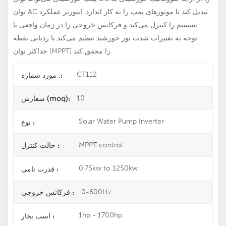
توان AC تبدیل کند تا موتورهای پمپ را به کار اندازد. اینورتر عملکرد
سیستم را کنترل می‌کند و فرکانس خروجی را در زمان واقعی با
توجه به تغییرات شدت نور خورشید تنظیم می‌کند تا ردیابی نقطه
حداکثر توان (MPPT) را محقق کند.
CT112
مورد شماره .:
10
سفارش (moq):
Solar Water Pump Inverter
نوع :
MPPT control
حالت کنترل :
0.75kw to 1250kw
قدرت نامی :
0-600Hz
فرکانس خروجی :
1hp - 1700hp
اسب بخار :