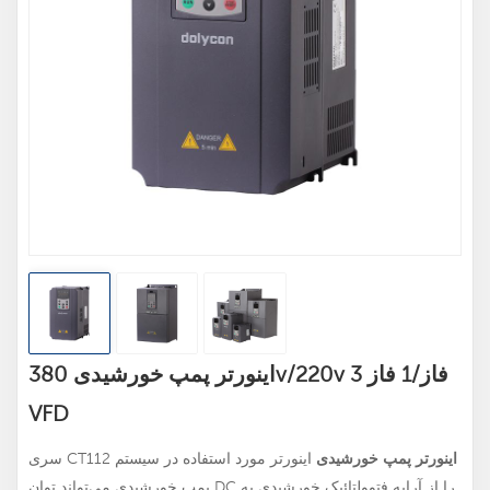
اینورتر پمپ خورشیدی 380v/220v 3 فاز/1 فاز
VFD
اینورتر پمپ خورشیدی
اینورتر مورد استفاده در سیستم
سری CT112
پمپ خورشیدی می‌تواند توان DC را از آرایه فتوولتائیک خورشیدی به