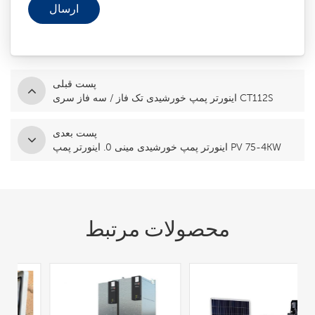
پست قبلی
اینورتر پمپ خورشیدی تک فاز / سه فاز سری CT112S
پست بعدی
اینورتر پمپ خورشیدی مینی 0. اینورتر پمپ PV 75-4KW
محصولات مرتبط