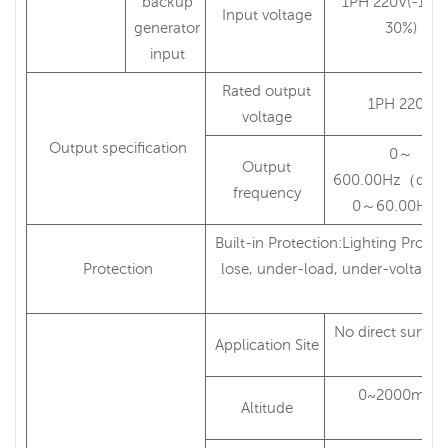
backup
1PH 220V(-15
Input voltage
generator
30%)
input
Rated output
1PH 220V
voltage
Output specification
0～
Output
600.00Hz（defau
frequency
0～60.00Hz
Built-in Protection:Lighting Prote
Protection
lose, under-load, under-voltage, 
No direct sunshin
Application Site
mis
0~2000m,der
Altitude