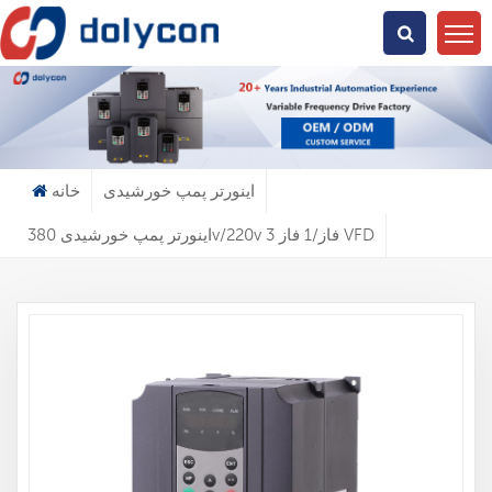
دنبال چی میگردی؟
اینورتر پمپ خورشیدی
خانه
اینورتر پمپ خورشیدی 380v/220v 3 فاز/1 فاز VFD