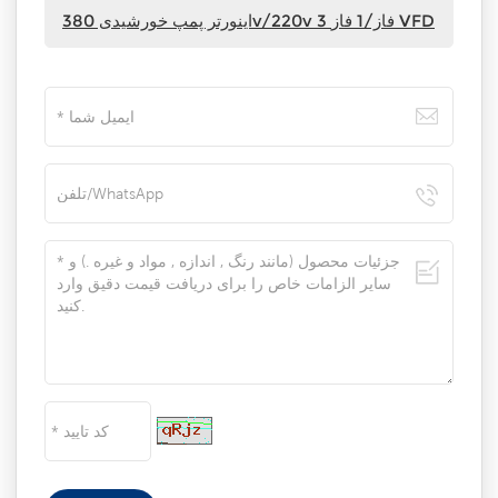
اینورتر پمپ خورشیدی 380v/220v 3 فاز/1 فاز VFD