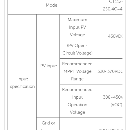
CT112-
Mode
2S0.4G~4.0G
Maximum
Input PV
Voltage
450VDC
(PV Open-
Circuit Voltage)
Recommended
PV input
MPPT Voltage
320~370VDC(V
Input
Range
specification
Recommended
Input
388~450VDC
Operation
(VOC)
Voltage
Grid or