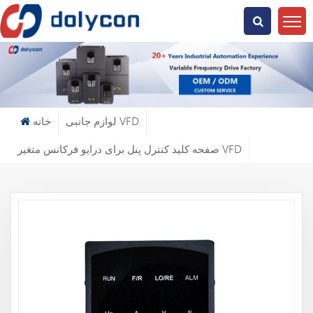
دنبال چی میگردی؟
لوازم جانبی VFD
خانه
صفحه کلید کنترل پنل برای درایو فرکانس متغیر VFD