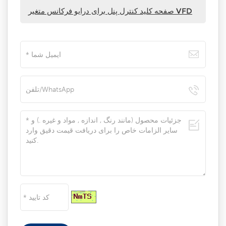
صفحه کلید کنترل پنل برای درایو فرکانس متغیر VFD