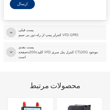
پست قبلی
کنترلر پمپ از راه دور بی سیم VFD GPRS
پست بعدی
صفحهu200cکلید VFD کنترل پنل سری CT120G موجود
است
محصولات مرتبط