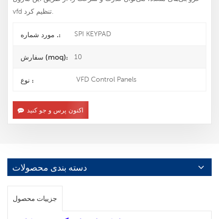
vfd تنظیم کرد.
SPI KEYPAD
مورد شماره .:
10
سفارش (moq):
VFD Control Panels
نوع :
اکنون پرس و جو کنید
دسته بندی محصولات
جزییات محصول