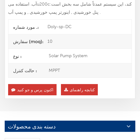
آب. استفاده میu200cکند، این سیستم عمدتاً شامل سه بخش است:
پنل خورشیدی , اینورتر پمپ خورشیدی , و پمپ آب .
Doly-sp-DC
مورد شماره .:
10
سفارش (moq):
Solar Pump System
نوع :
MPPT
حالت کنترل :
کتابچه راهنمای
اکنون پرس و جو کنید
دسته بندی محصولات