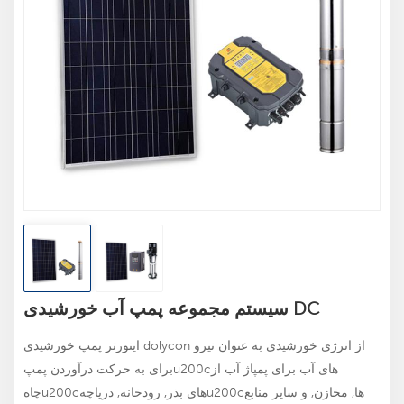
سیستم مجموعه پمپ آب خورشیدی DC
اینورتر پمپ خورشیدی dolycon از انرژی خورشیدی به عنوان نیرو
برای به حرکت درآوردن پمپu200cهای آب برای پمپاژ آب از
چاهu200cهای بذر, رودخانه, دریاچهu200cها, مخازن, و سایر منابع