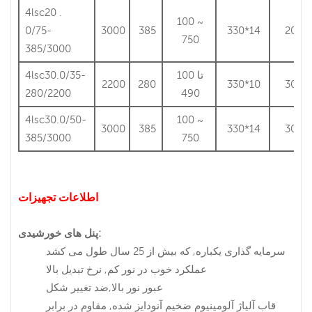
4lsc20 .
100 ~
0/75-
3000
385
330*14
20
750
385/3000
100 تا
4lsc30.0/35-
2200
280
330*10
30
280/2200
490
4lsc30.0/50-
100 ~
3000
385
330*14
30
385/3000
750
اطلاعات تجهیزات
:
پنل های خورشیدی
سرمایه گذاری یکباره, که بیش از 25 سال طول می کشد
عملکرد خوب در نور کم, نرخ تبدیل بالا
عبور نور بالا,ضد تغییر شکل
قاب آلیاژ آلومینیوم ضخیم آنودایز شده, مقاوم در برابر