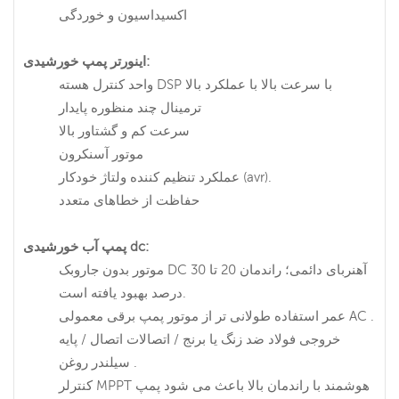
اکسیداسیون و خوردگی
اینورتر پمپ خورشیدی:
واحد کنترل هسته DSP با سرعت بالا با عملکرد بالا
ترمینال چند منظوره پایدار
سرعت کم و گشتاور بالا
موتور آسنکرون
عملکرد تنظیم کننده ولتاژ خودکار (avr).
حفاظت از خطاهای متعدد
پمپ آب خورشیدی dc:
موتور بدون جاروبک DC آهنربای دائمی؛ راندمان 20 تا 30
درصد بهبود یافته است.
عمر استفاده طولانی تر از موتور پمپ برقی معمولی AC .
خروجی فولاد ضد زنگ یا برنج / اتصالات اتصال / پایه
سیلندر روغن .
کنترلر MPPT هوشمند با راندمان بالا باعث می شود پمپ