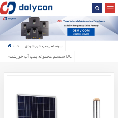
دنبال چی میگردی؟
سیستم پمپ خورشیدی
خانه
سیستم مجموعه پمپ آب خورشیدی DC