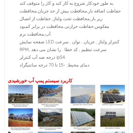
به طور خودکار شروع به کار کند و کار را متوقف کند.
حفاظت اضافه بار,محافظت بیش از حد جریان,محافظت
زیر بار,محافظت تحت ولتاژ, حفاظت از اتصال
معکوس,حفاظت حرارتی,محافظت در برابر کمبود
آب,محافظت نرم.
صفحه نمایش LED کنترلر ولتاژ , جریان , توان , سرعت
RPM, سرعت تنظیم , کد خطا . را نشان می دهد
درجه ضد آب کنترلر ip54.
دمای محیط: -15 تا 70 درجه سانتیگراد.
کاربرد سیستم پمپ آب خورشیدی