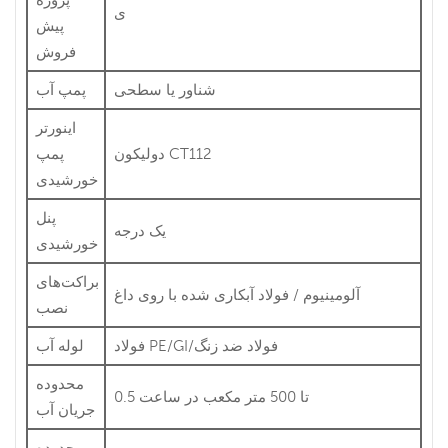
ی
پیش
فروش
شناور یا سطحی
پمپ آب
اینورتر
دولیکون CT112
پمپ
خورشیدی
پنل
یک درجه
خورشیدی
براکت‌های
آلومینیوم / فولاد آبکاری شده با روی داغ
نصب
فولاد PE/GI/فولاد ضد زنگ
لوله آب
محدوده
0.5 تا 500 متر مکعب در ساعت
جریان آب
محدوده