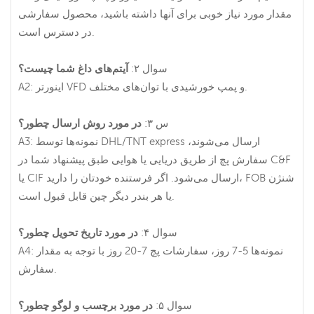
مقدار مورد نیاز خوبی برای آنها داشته باشید، محصول سفارشی
در دسترس است.
سوال ۲:
آیتم‌های داغ شما چیست؟
A2: اینورتر VFD و پمپ خورشیدی با توان‌های مختلف.
س ۳:
در مورد روش ارسال چطور؟
A3: نمونه‌ها توسط DHL/TNT express ارسال می‌شوند،
سفارش پچ از طریق دریایی یا هوایی طبق پیشنهاد شما در C&F
یا CIF ارسال می‌شود. اگر فرستنده خودتان را دارید، FOB شنژن
یا هر بندر دیگر چین قابل قبول است.
سوال ۴:
در مورد تاریخ تحویل چطور؟
A4: نمونه‌ها 5-7 روز، سفارشات پچ 7-20 روز با توجه به مقدار
سفارش.
سوال ۵:
در مورد برچسب و لوگو چطور؟