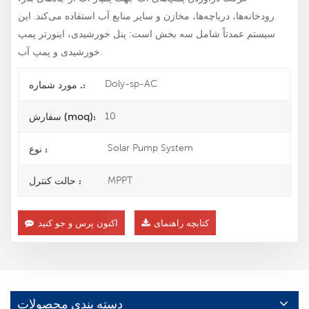
رودخانه‌ها، دریاچه‌ها، مخازن و سایر منابع آب استفاده می‌کند. این
سیستم عمدتاً شامل سه بخش است: پنل خورشیدی، اینورتر پمپ
خورشیدی و پمپ آب.
Doly-sp-AC
مورد شماره .:
10
سفارش (moq):
Solar Pump System
نوع :
MPPT
حالت کنترل :
کتابچه راهنمای
اکنون پرس و جو کنید
دسته بندی محصولات