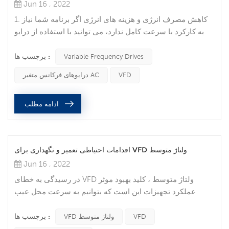
Jun 16 , 2022
1. کاهش مصرف انرژی و هزینه های انرژی اگر برنامه شما نیاز
به کارکرد با سرعت کامل ندارد، می توانید با استفاده از درایو
فرکانس متغیر برای کنترل موتور که یکی از مزایای درایوهای
برچسب ها :
فرکانس متغیر است، هزینه های انرژی را کاهش دهید. VFD ها به
Variable Frequency Drives
شما این امکان را می دهند که سرعت تجهیزات موتور محور را با
VFD
درایوهای فرکانس متغیر AC
نیازهای بار مطابقت دهید. هیچ روش دیگری برای کنترل موتور
AC به شما این امکان را نمی دهد. 2. افزایش بازده از طریق...
ادامه مطلب
اقدامات احتیاطی تعمیر و نگهداری برای VFD ولتاژ متوسط
Jun 16 , 2022
در رسیدگی به خطای VFD ولتاژ متوسط ، کلید بهبود موثر
عملکرد تجهیزات این است که بتوانیم به سرعت محل عیب
تجهیزات را تعیین کنیم و به طور موثر با آن مقابله کنیم.اگرچه
برچسب ها :
خطرات برحسب مکان و کاربرد متفاوت است، اما هنگام تلاش
VFD
VFD ولتاژ متوسط
برای انجام تعمیر و نگهداری برق باید موارد زیادی را در نظر