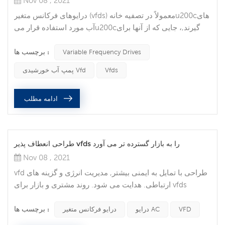
Nov 08 , 2021
درایوهای فرکانس متغیر (vfds) معمولاً در تصفیه خانهu200cهای
آب مورد استفاده قرار میu200cگیرند,، جایی که از آنها برای
تنظیم جریان آب استفاده میu200cشود.، اما در
برچسب ها :
سالu200cهای اخیر, محبوبیت آنu200cها در بسیاری از
Variable Frequency Drives
مناطق صنعت افزایش یافته است. یک VFD در سیستم
Vfds
پمپ آب خورشیدی Vfd
اتوماسیون شما می تواند مزایای متعددی را به همراه داشته
باشد . که شامل بهینه سازی فرآیند , افزایش عمر موتور , صرفه
ادامه مطلب
جویی در انرژی , و صرفه جویی در زم...
طراحی انعطاف پذیر vfds را به بازار گسترده تر می آورد
Nov 08 , 2021
vfd طراحی با تمایل به ایمنی بیشتر, مدیریت انرژی و گزینه های
ارتباطی. هدایت می شود. روند مشتری و بازار برای vfds
روندهای بازار که توسعه و طراحی درایو فرکانس متغیر را هدایت
برچسب ها :
میu200cکنند. تمامی گرایشu200cهای مشتری و بازار
VFD
درایو AC
درایو فرکانس متغیر
شناسایی شده, ایمنی, مدیریت انرژی و انعطافu200cپذیری