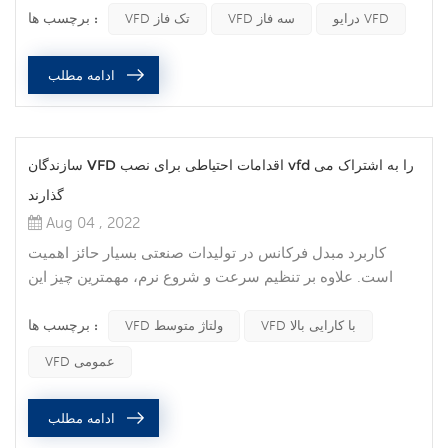
برچسب ها :
برق متناوب تک فاز در بسیاری از مکان‌های مسکونی و کشاورزی
درایو VFD
VFD سه فاز
VFD تک فاز
رایج است، اما در برخی مکان‌های صنعتی نیز قابل مشاهده
است. معمولاً فقط دو فاز (L1 و L2) و احتمالاً خنثی دارد. برق تک
ادامه مطلب
فاز برای سیستم های 120، 240 و گاهاً 480 VAC رایج است...
سازندگان VFD اقدامات احتیاطی برای نصب vfd را به اشتراک می
گذارند
Aug 04 , 2022
کاربرد مبدل فرکانس در تولیدات صنعتی بسیار حائز اهمیت
است. علاوه بر تنظیم سرعت و شروع نرم، مهمترین چیز این
است که می تواند در مصرف انرژی صرفه جویی کند. در حال
برچسب ها :
حاضر با بهبود مستمر اتوماسیون صنعتی، مبدل های فرکانس نیز
VFD با کارایی بالا
VFD ولتاژ متوسط
به طور گسترده مورد استفاده قرار گرفته اند. اخیراً بسیاری از
VFD عمومی
مشتریان در مورد اقدامات احتیاطی هنگام نصب اینورتر جویا
شده اند. سازنده اینورتر Dolycon زیر برخی از اقدامات
ادامه مطلب
احتیاطی را با جزئی...