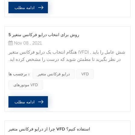
طراحی حیاتی هستند. ایمنی یکپارچه در حال تبدیل شدن به یک
ادامه مطلب
هنجار, است نه استثنا , و از آن فراتر از ایمنی کارگران برای
بهبود تولید است...
5 روش برای انتخاب درایو فرکانس متغیر
Nov 08 , 2021
هنگام انتخاب یک درایو فرکانس متغیر (VFD) , شش عامل را باید
در نظر بگیرید تا مطمئن شوید که درست را مشخص کرده اید.
درایو ac برای درخواست شما. آمپر بار کامل اولین تصمیمی که
برچسب ها :
هنگام انتخاب یک VFD میu200cگیرید این است که مطمئن
VFD
درایو فرکانس متغیر
شوید درایو میu200cتواند نیازهای جریان موتور را برآورده کند.
موتورهای VFD
پلاک موتور را برای نیاز جریان بار کامل بررسی کنید, سپس
درایوی را پیدا کنید که حداقل برای این مقدار جریان
ادامه مطلب
رتبهu200cبندی ش...
چرا از درایو فرکانس متغیر VFD استفاده کنیم؟