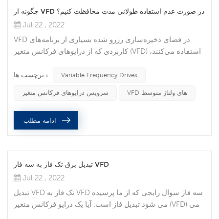
چگونه از VFD در صورت عدم استفاده طولانی مدت محافظت کنیم؟
Jul 22 , 2022
VFD در فضای ذخیره‌سازی رزرو شده بسیاری از برنامه‌های
کاربردی که از درایوهای فرکانس متغیر (VFD) استفاده می‌کنند،
حیاتی هستند و نمی‌توانند زمان توقف طولانی‌مدت را تحمل
برچسب ها :
کنند. بسیاری از مردم ترجیح می دهند یک VFD یدکی را در قفسه
Variable Frequency Drives
نگه دارند تا در صورت نیاز بتوان آن را تعویض کرد. با این حال،
VFD های ولتاژ متوسط
سرویس درایوهای فرکانس متغیر
اگر مراقب نباشید، VFD ممکن است زمانی که به آن نیاز دارید
کار نکند. در اینجا چند نکته وجود دارد که باید به آنها توجه...
ادامه مطلب
تبدیل برق تک فاز به سه فاز VFD
Jul 22 , 2022
تبدیل VFD تک فاز به VFD سه فاز سوال رایجی که از ما پرسیده
می شود تبدیل فاز است: آیا یک درایو فرکانس متغیر (VFD) می
تواند منبع تغذیه تک فاز من را به یک موتور سه فاز تبدیل کند؟