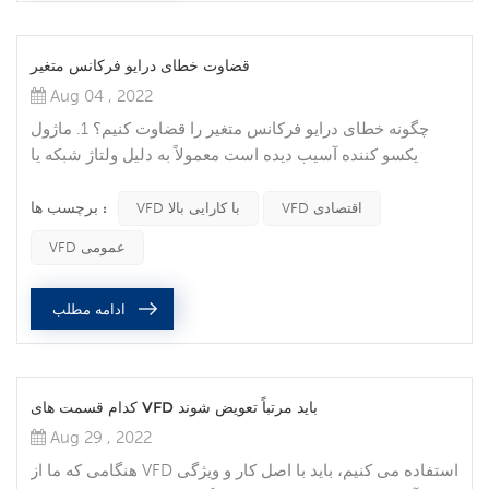
قضاوت خطای درایو فرکانس متغیر
Aug 04 , 2022
چگونه خطای درایو فرکانس متغیر را قضاوت کنیم؟ 1. ماژول
یکسو کننده آسیب دیده است معمولاً به دلیل ولتاژ شبکه یا
اتصال کوتاه داخلی ایجاد می شود. پس از رفع اتصال کوتاه
برچسب ها :
داخلی، پل یکسو کننده را تعویض کنید. هنگام برخورد با عیوب در
VFD اقتصادی
VFD با کارایی بالا
محل، روی بررسی شرایط شبکه کاربر، مانند ولتاژ شبکه، وجود
VFD عمومی
دستگاه‌های جوش الکتریکی و سایر تجهیزاتی که شبکه را آلوده
می‌کنند، تمرکز کنید. 2. ماژول فرکانس اینورتر آسیب دیده است
ادامه مطلب
معمول...
کدام قسمت های VFD باید مرتباً تعویض شوند
Aug 29 , 2022
هنگامی که ما از VFD استفاده می کنیم، باید با اصل کار و ویژگی