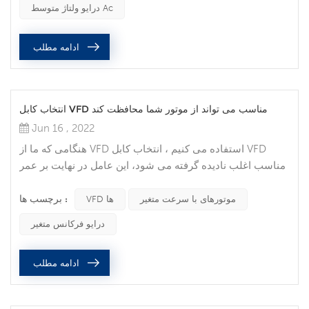
درایو ولتاژ متوسط ​​ac
گرفت. تجهیزات ولتاژ متوسط ​​(MV) خطر بیشتری را برای
کسانی که با نحوه کار آن آشنا نیستند ایجاد می کند، زیرا چنین
ادامه مطلب
تجهیزاتی اغلب ب...
انتخاب کابل VFD مناسب می تواند از موتور شما محافظت کند
Jun 16 , 2022
هنگامی که ما از VFD استفاده می کنیم ، انتخاب کابل VFD
مناسب اغلب نادیده گرفته می شود، این عامل در نهایت بر عمر
موتور شما تأثیر می گذارد. اکنون کابل VFD را به عنوان بیمه
برچسب ها :
نامه موتور سرعت متغیر خود در نظر بگیرید. از موتور خود
موتورهای با سرعت متغیر
VFD ها
محافظت کنید موتورهای با سرعت متغیر در همه جا وجود دارند
درایو فرکانس متغیر
و نقشی اساسی در همه جنبه های زندگی دارند. مهندسان و
اپراتورها بدون توجه به اهمیت استفاده از کابل‌های مناسب، روی
ادامه مطلب
سیستم‌های...