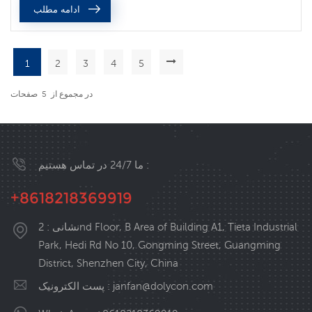
ادامه مطلب
در فرکانس های پا...
1
2
3
4
5
در مجموع از
5
صفحات
ما 24/7 در تماس هستیم :
+8618218369919
نشانی : 2nd Floor, B Area of Building A1, Tieta Industrial
Park, Hedi Rd No 10, Gongming Street, Guangming
District, Shenzhen City, China
janfan@dolycon.com
پست الکترونیک :