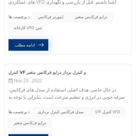
های عملکردی VFD آشنا باشیم. قبل از بازرسی و نگهداری
اینورتر فرکانس، منبع تغذیه اصلی تجهیزات باید قطع شود. و
برچسب ها :
چراغ نشانگر درایو فرکانس متغیر باید کاملاً خاموش شود. موارد
درایو فرکانس متغیر
اینورتر فرکانس
بازرسی روزانه: قبل از روشن کردن VFD، دما و رطوبت محیط
کارخانه VFD چین
اطراف را بررسی کنید. اگر دما خیلی بالا باشد، باعث داغ شدن
بیش از حد درایو فرکانس متغیر می شود. در موارد شدید،
ادامه مطلب
مستقیما...
کنترل VF و کنترل بردار درایو فرکانس متغیر
Nov 23 , 2022
در حال حاضر، هدف اصلی استفاده از مبدل های فرکانس،
صرفه جویی در انرژی و تنظیم سرعت است، بنابراین با توجه به
نیازهای مختلف، مبدل های فرکانس با عملکردهای مختلف
برچسب ها :
کنترلی وجود دارد: مبدل فرکانس کنترل معمولی V/F و مبدل
V/F کنترل VFD
مبدل فرکانس کنترل برداری
فرکانس کنترل برداری. با کنترل معمولی V/F، افت ولتاژ موتور
درایو فرکانس متغیر
با کاهش سرعت موتور به طور نسبی افزایش می یابد، که منجر
به این واقعیت می شود که موتور به دلیل تحریک ناکافی، به ویژه